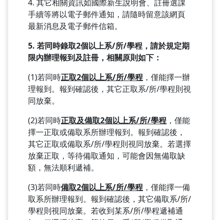
4. 其它相關資訊如國際新生說明會、註冊選課
手續等將以電子郵件通知，請隨時留意該網頁
最新消息及電子郵件信箱。
5.
若同時錄取
2
個以上系
/
所
/
學程，請於規定期
限內辦理報到及註冊，相關原則如下：
(1)若同時
正取
2
個以上系
/
所
/
學程
，僅能擇一辦
理報到。報到確認後，其它正取系/所/學程則視
同放棄。
(2)若同時
正取及備取2
個以上系
/
所
/
學程
，僅能
擇一正取或備取系所辦理報到。報到確認後，
其它正取或備取系/所/學程則視同放棄。若選擇
放棄正取，等待備取通知，可能會因無備取缺
額，無法順利遞補。
(3)若同時
備取2
個以上系
/
所
/
學程
，僅能擇一備
取系所辦理報到。報到確認後，其它備取系/所/
學程則視同放棄。若收到某系/所/學程遞補通