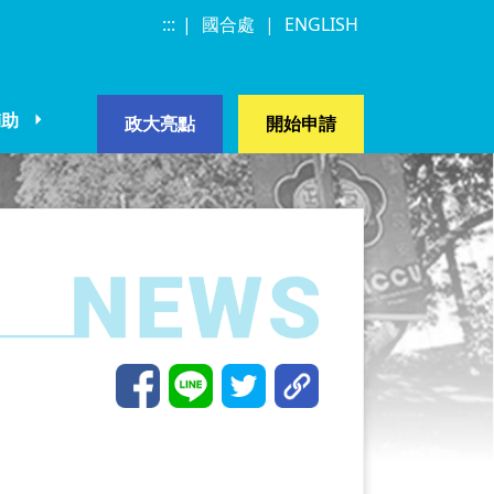
:::
|
|
|
國合處
|
ENGLISH
輔助
常見問題
政大亮點
開始申請