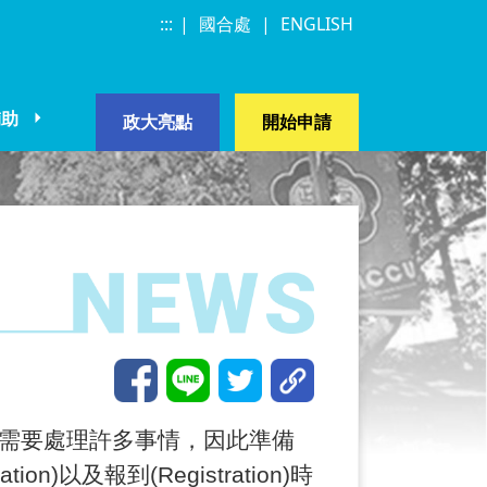
:::
|
|
|
國合處
|
ENGLISH
輔助
常見問題
政大亮點
開始申請
需要處理許多事情，因此準備
及報到(Registration)時